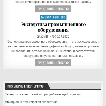
скрытых информационных массивов, а также частей…
ЭКСПЕРТИЗА ЛОТЕРЕЙНОГО И ИГ
ПРОДОЛЖИТЬ ЧТЕНИЕ
UNCATEGORIZED
Опубликовано в
Экспертиза промышленного
оборудования
АВТОР:
ДАТА ПУБЛИКАЦИИ:
ADMIN
Экспертиза промышленного оборудования – это исследование ,
направленное на выявление дефектов оборудования и причины
их появления, а также на выяснение степени соответствия
оборудования установленным нормам и…
ЭКСПЕРТИЗА ПРОМЫШЛЕННОГО О
ПРОДОЛЖИТЬ ЧТЕНИЕ
ИНЖЕНЕРНЫЕ ЭКСПЕРТИЗЫ:
Экспертиза в нефтяной и горнодобывающей отрасли
Авиационно-техническая экспертиза