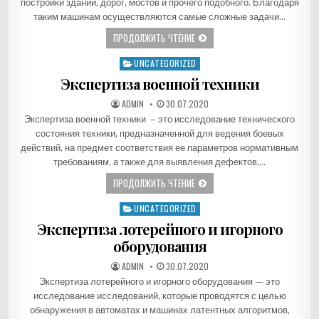
постройки зданий, дорог, мостов и прочего подобного. Благодаря
таким машинам осуществляются самые сложные задачи…
ЭКСПЕРТИЗА СТРОИТЕЛЬНОЙ ТЕХ
ПРОДОЛЖИТЬ ЧТЕНИЕ
UNCATEGORIZED
Опубликовано в
Экспертиза военной техники
АВТОР:
ДАТА ПУБЛИКАЦИИ:
ADMIN
Экспертиза военной техники – это исследование технического
состояния техники, предназначенной для ведения боевых
действий, на предмет соответствия ее параметров нормативным
требованиям, а также для выявления дефектов,…
ЭКСПЕРТИЗА ВОЕННОЙ ТЕХНИКИ
ПРОДОЛЖИТЬ ЧТЕНИЕ
UNCATEGORIZED
Опубликовано в
Экспертиза лотерейного и игорного
оборудования
АВТОР:
ДАТА ПУБЛИКАЦИИ:
ADMIN
Экспертиза лотерейного и игорного оборудования — это
исследование исследований, которые проводятся с целью
обнаружения в автоматах и машинах латентных алгоритмов,