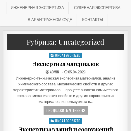
ИНЖЕНЕРНАЯ ЭКСПЕРТИЗА
СУДЕБНАЯ ЭКСПЕРТИЗА
В АРБИТРАЖНОМ СУДЕ
КОНТАКТЫ
Рубрика:
Uncategorized
UNCATEGORIZED
Опубликовано в
Экспертиза материалов
АВТОР:
ДАТА ПУБЛИКАЦИИ:
ADMIN
Инженерно-техническая экспертиза материалов: анализ
химического состава, механических свойств и других
характеристик материалов. – процесс анализа химического
состава, механических свойств и других характеристик
материалов, используемых в…
ЭКСПЕРТИЗА МАТЕРИАЛОВ
ПРОДОЛЖИТЬ ЧТЕНИЕ
UNCATEGORIZED
Опубликовано в
Экспертиза зданий и сооружений