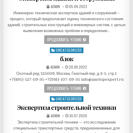
АВТОР:
ДАТА ПУБЛИКАЦИИ:
ADMIN
Инженерно-техническая экспертиза зданий и сооружений –
процесс, который предполагает оценку технического состояния
зданий, строительных конструкций и инженерных систем, с целью
выявления возможных проблем и определения…
ЭКСПЕРТИЗА ЗДАНИЙ И СООРУЖЕ
ПРОДОЛЖИТЬ ЧТЕНИЕ
UNCATEGORIZED
Опубликовано в
блок
АВТОР:
ДАТА ПУБЛИКАЦИИ:
ADMIN
Охотный ряд 125009, Москва, Газетный пер. д.3-5, стр.1
+7(495)-127-09-35 +7(916)-107-09-35 info@anotopexpert.ru
БЛОК
ПРОДОЛЖИТЬ ЧТЕНИЕ
UNCATEGORIZED
Опубликовано в
Экспертиза строительной техники
АВТОР:
ДАТА ПУБЛИКАЦИИ:
ADMIN
Экспертиза строительной техники — это исследование
специальных транспортных средств, предназначенных для