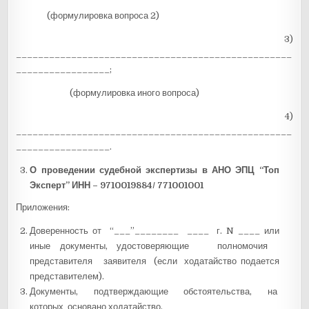
(формулировка вопроса 2)
3)
__________________________________________________
_________________;
(формулировка иного вопроса)
4)
__________________________________________________
_________________.
О проведении судебной экспертизы в АНО ЭПЦ “Топ
Эксперт” ИНН – 9710019884/ 771001001
Приложения:
Доверенность от “___”________ ____ г. N ____ или
иные документы, удостоверяющие полномочия
представителя заявителя (если ходатайство подается
представителем).
Документы, подтверждающие обстоятельства, на
которых основано ходатайство.