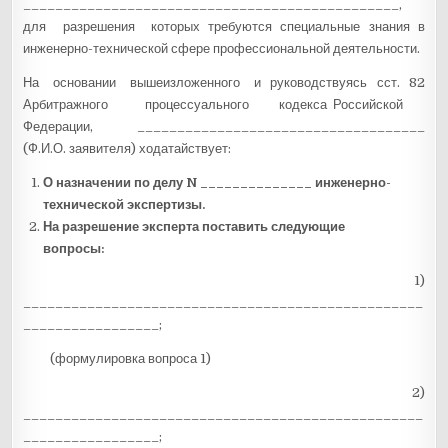
_______________________________________________,
для разрешения которых требуются специальные знания в
инженерно-технической сфере профессиональной деятельности.
На основании вышеизложенного и руководствуясь сст. 82
Арбитражного процессуального кодекса Российской
Федерации, ____________________________________
(Ф.И.О. заявителя) ходатайствует:
О назначении по делу N ______________ инженерно-
технической экспертизы.
На разрешение эксперта поставить следующие
вопросы:
1)
__________________________________________________
_________________;
(формулировка вопроса 1)
2)
__________________________________________________
_________________;