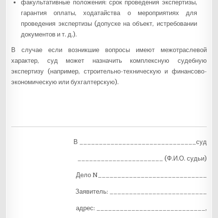
факультативные положения: срок проведения экспертизы,
гарантия оплаты, ходатайства о мероприятиях для
проведения экспертизы (допуске на объект, истребовании
документов и т. д.).
В случае если возникшие вопросы имеют межотраслевой
характер, суд может назначить комплексную судебную
экспертизу (например, строительно-техническую и финансово-
экономическую или бухгалтерскую).
В ______________________________суд
______________________ (Ф.И.О. судьи)
Дело N____________________________
Заявитель: _________________________
адрес: ____________________________,