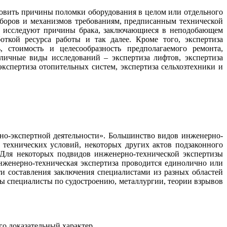
новить причины поломки оборудования в целом или отдельного
риборов и механизмов требованиям, предписанным технической
, исследуют причины брака, заключающиеся в неподобающем
ткой ресурса работы и так далее. Кроме того, экспертиза
, стоимость и целесообразность предполагаемого ремонта,
личные виды исследований – экспертиза лифтов, экспертиза
кспертиза отопительных систем, экспертиза сельхозтехники и
но-экспертной деятельности». Большинство видов инженерно-
 технических условий, некоторых других актов подзаконного
 Для некоторых подвидов инженерно-технической экспертизы
нженерно-техническая экспертиза проводится единолично или
и составления заключения специалистами из разных областей
ны специалисты по судостроению, металлургии, теории взрывов
о доказательный характер.