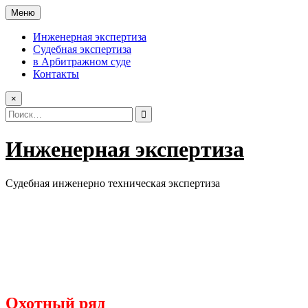
Перейти
Меню
к
содержимому
Инженерная экспертиза
Судебная экспертиза
в Арбитражном суде
Контакты
×
Поиск:
Инженерная экспертиза
Судебная инженерно техническая экспертиза
Охотный ряд