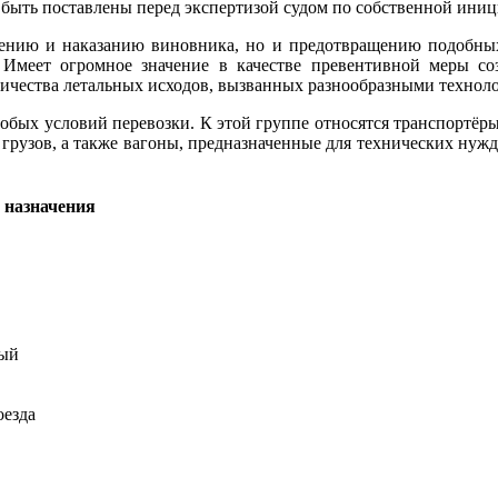
 быть поставлены перед экспертизой судом по собственной иниц
лению и наказанию виновника, но и предотвращению подобных
 Имеет огромное значение в качестве превентивной меры соз
ичества летальных исходов, вызванных разнообразными технол
обых условий перевозки. К этой группе относятся транспортёры
 грузов, а также вагоны, предназначенные для технических нуж
ный
оезда