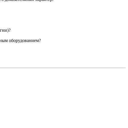
огии)?
енным оборудованием?