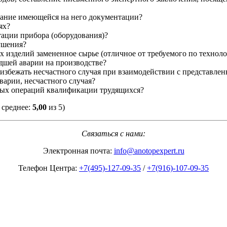
ование имеющейся на него документации?
ях?
тации прибора (оборудования)?
ушения?
х изделий замененное сырье (отличное от требуемого по технол
дшей аварии на производстве?
 избежать несчастного случая при взаимодействии с представл
арии, несчастного случая?
ных операций квалификации трудящихся?
 среднее:
5,00
из 5)
Связаться с нами:
Электронная почта:
info@anotopexpert.ru
Телефон Центра:
+7(495)-127-09-35
/
+7(916)-107-09-35