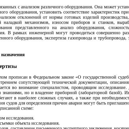
связанных с анализом различного оборудования. Она может уста
жного оборудования, установить соответствие характеристик п
нализом отклонений от нормы готовых изделий производства
 наладкой механизмов, износом приборов и станков, вырабо
ования представленного на анализ оборудования, сложность
ия. В рамках инженерной могут проводиться совершенно раз
нного оборудования, экспертиза газопровода и трубопровода, э
ертиз
ы
лом прописан в Федеральном законе «О государственной судеб
отрением сопутствующей технической документации, описания
мается во внимание специалистом, проводящим исследование.
 знаниями, но и владение приборной (лабораторной базой). И
гают в наиболее сложных случаях, а также при необходимост
ния судов для определения причин аварии могут быть приглаше
едписанной схеме:
ом исследования.
съемки объекта исследования.
в, составление письменного экспертного заключения, носящег