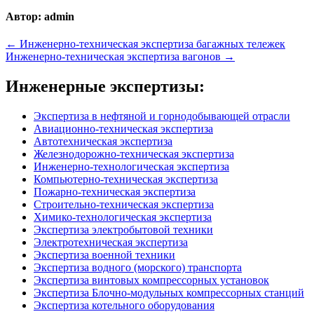
Автор:
admin
Навигация
← Инженерно-техническая экспертиза багажных тележек
Инженерно-техническая экспертиза вагонов →
по
записям
Инженерные экспертизы:
Экспертиза в нефтяной и горнодобывающей отрасли
Авиационно-техническая экспертиза
Автотехническая экспертиза
Железнодорожно-техническая экспертиза
Инженерно-технологическая экспертиза
Компьютерно-техническая экспертиза
Пожарно-техническая экспертиза
Строительно-техническая экспертиза
Химико-технологическая экспертиза
Экспертиза электробытовой техники
Электротехническая экспертиза
Экспертиза военной техники
Экспертиза водного (морского) транспорта
Экспертиза винтовых компрессорных установок
Экспертиза Блочно-модульных компрессорных станций
Экспертиза котельного оборудования