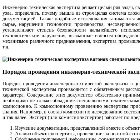
Инженерно-техническая экспертиза решает целый ряд задач, 
узла, определить, почему вышла из строя целая система сло
документацией. Также подобные исследования занимаются а
сырье, нарушении технологии производства, несовершенной
устанавливает степень безопасности дальнейшего использ
технологические нарушения, вызванные износом оборудован
механизмов различного предназначения, экспертиза промышле
т.д.
Порядок проведения инженерно-технической эксп
Порядок проведения инженерно-технической экспертизы в це
технической экспертизы производится с обязательным рассм
характера. Содержание этих документов обязательно прини
необходимо не только обладание специальными техническими
комиссионно. К комиссионному проведению экспертизы прибе
знания. Например, в состав комиссии по исследованию состоя
и так далее. Эксперт (или комиссия экспертов) работает по пр
Изучение документации, представленной вместе с объект
Анализ объекта экспертизы, проведение экспертной фото
Обобщение полученной информации, формулировка выводо