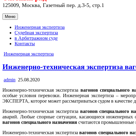
125009, Москва, Газетный пер. д.3-5, стр.1
Меню
Инженерная экспертиза
Судебная экспертиза
в Арбитражном суде
Контакты
Опубликовано
Инженерная экспертиза
в
Инженерно-техническая экспертиза ваг
Автор:
Дата
admin
публикации:
Инженерно-техническая экспертиза
вагонов специального н
особые условия перевозки. Инженерная экспертиза – меро
ЭКСПЕРТА, которое может рассматриваться судом в качестве д
Инженерно-техническая экспертиза
вагонов специального на
аварий. Любые спорные ситуации, касающиеся инженерных о
вагонов специального назначения
считаются промышленные п
Инженерно-техническая экспертиза
вагонов специального н