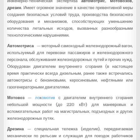
инженерно-техническая экспертиза
автомотрис, мотовозов,
дрезин
. Имеет огромное значение в качестве превентивной меры
создания безопасных условий труда, производства безопасного
оборудования и механизмов, способствующих уменьшению
количества летальных исходов, вызванных разнообразными
технологическими нарушениями.
Автомотриса
— моторный самоходный железнодорожный вагон,
используемый для перевозки пассажиров и железнодорожного
персонала, обслуживания железнодорожных путей и прочих нужд.
Оборудован двигателем внутреннего сгорания (в настоящее
время практически всегда дизельным, ранее также встречались
автомотрисы с бензиновыми, керосиновыми, нефтяными или
газогенераторными двигателями.
Мотовоз
—
ло
к
омотив
с двигателем внутреннего сгорания
небольшой мощности (до 220 кВт) для маневровых и
вспомогательных работ на магистральных, подъездных и других
железнодорожных путях.
Дрезина
— специальная тележка (изделие), передвигаемая
механически по рельсам и служащая для поездок работников