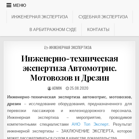
МЕНЮ
ИНЖЕНЕРНАЯ ЭКСПЕРТИЗА
СУДЕБНАЯ ЭКСПЕРТИЗА
В АРБИТРАЖНОМ СУДЕ
КОНТАКТЫ
ОПУБЛИКОВАНО В
ИНЖЕНЕРНАЯ ЭКСПЕРТИЗА
Инженерно-техническая
экспертиза Автомотрис.
Мотовозов и Дрезин
АВТОР:
ДАТА ПУБЛИКАЦИИ:
ADMIN
Инженерно-техническая экспертиза автомотрис, мотовозов,
дрезин
– исследование оборудования, предназначенного для
перевозки пассажиров и железнодорожного персонала.
Инженерная экспертиза – мероприятие, проводимое
компетентными специалистами
АНО Топ Эксперт
. Результат
инженерной экспертизы – ЗАКЛЮЧЕНИЕ ЭКСПЕРТА, которое
может рассматриваться судом в качестве доказательства.