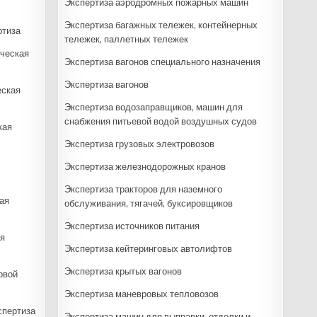
Экспертиза аэродромных пожарных машин
Экспертиза багажных тележек, контейнерных
ртиза
тележек, паллетных тележек
ческая
Экспертиза вагонов специального назначения
Экспертиза вагонов
еская
Экспертиза водозаправщиков, машин для
снабжения питьевой водой воздушных судов
кая
Экспертиза грузовых электровозов
Экспертиза железнодорожных кранов
Экспертиза тракторов для наземного
ая
обслуживания, тягачей, буксировщиков
Экспертиза источников питания
я
Экспертиза кейтеринговых автолифтов
Экспертиза крытых вагонов
овой
Экспертиза маневровых тепловозов
спертиза
Экспертиза машин для выправки, отделки и