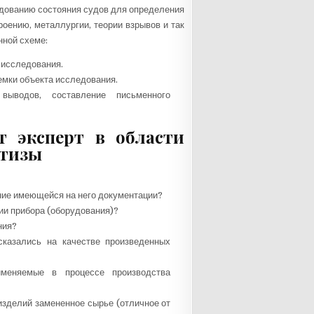
ледованию состояния судов для определения
оению, металлургии, теории взрывов и так
нной схеме:
 исследования.
емки объекта исследования.
выводов, составление письменного
т эксперт в области
ртизы
ние имеющейся на него документации?
ии прибора (оборудования)?
ния?
сказались на качестве произведенных
именяемые в процессе производства
 изделий замененное сырье (отличное от