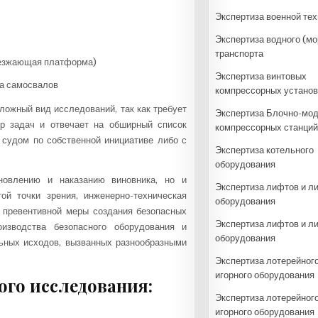
Экспертиза военной тех
Экспертиза водного (мо
транспорта
съезжающая платформа)
Экспертиза винтовых
компрессорных установ
ложный вид исследований, так как требует
Экспертиза Блочно-мо
тр задач и отвечает на обширный список
компрессорных станций
 судом по собственной инициативе либо с
Экспертиза котельного
оборудования
новлению и наказанию виновника, но и
Экспертиза лифтов и л
й точки зрения, инженерно-техническая
оборудования
 превентивной меры создания безопасных
Экспертиза лифтов и л
оизводства безопасного оборудования и
оборудования
ьных исходов, вызванных разнообразными
Экспертиза лотерейного
игорного оборудования
го исследования:
Экспертиза лотерейного
игорного оборудования