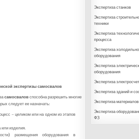
Экспертиза станков
Экспертиза строительн
техники
Экспертиза технологич
процесса
Экспертиза холодильно
оборудования
Экспертиза электричес
оборудования
Экспертиза электросче
ческой экспертизы
самосвалов
Экспертиза зданий и с
за
самосвалов
способна разрешить многие
Экспертиза материалов
орых следует ее назначать:
Экспертиза оборудовани
оцесс – целиком или на одном из этапов
ФЗ
 или изделия.
ности) размещения оборудования в