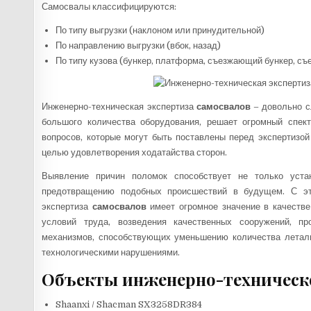
Самосвалы классифицируются:
По типу выгрузки (наклоном или принудительной)
По направлению выгрузки (вбок, назад)
По типу кузова (бункер, платформа, съезжающий бункер, 
Инженерно-техническая экспертиза
самосвалов
– довольно с
большого количества оборудования, решает огромный спек
вопросов, которые могут быть поставлены перед экспертизой
целью удовлетворения ходатайства сторон.
Выявление причин поломок способствует не только уста
предотвращению подобных происшествий в будущем. С это
экспертиза
самосвалов
имеет огромное значение в качестве
условий труда, возведения качественных сооружений, пр
механизмов, способствующих уменьшению количества летал
технологическими нарушениями.
Объекты инженерно-техническо
Shaanxi / Shacman SX3258DR384