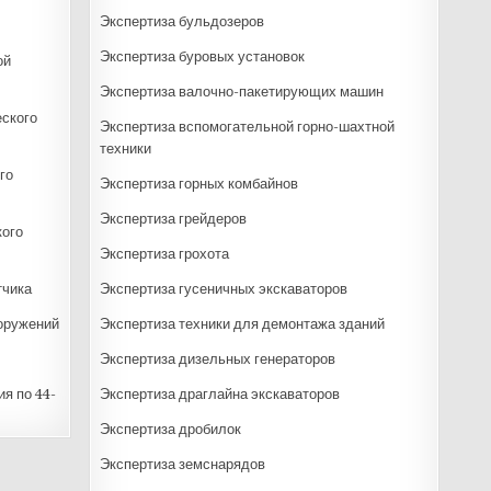
Экспертиза бульдозеров
Экспертиза буровых установок
ой
Экспертиза валочно-пакетирующих машин
еского
Экспертиза вспомогательной горно-шахтной
техники
го
Экспертиза горных комбайнов
Экспертиза грейдеров
кого
Экспертиза грохота
тчика
Экспертиза гусеничных экскаваторов
ооружений
Экспертиза техники для демонтажа зданий
Экспертиза дизельных генераторов
я по 44-
Экспертиза драглайна экскаваторов
Экспертиза дробилок
Экспертиза земснарядов