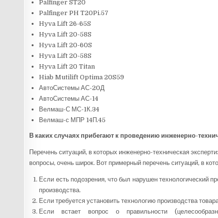
Palfinger ST20
Palfinger PH T20Pi.57
Hyva Lift 26-65S
Hyva Lift 20-58S
Hyva Lift 20-60S
Hyva Lift 20-58S
Hyva Lift 20 Titan
Hiab Mutilift Optima 20S59
АвтоСистемы АС-20Д
АвтоСистемы АС-14
Велмаш-С МС-1К.34
Велмаш-с МПР 14П.45
В каких случаях прибегают к проведению инженерно-техни
Перечень ситуаций, в которых инженерно-техническая эксперти
вопросы, очень широк. Вот примерный перечень ситуаций, в кот
Если есть подозрения, что был нарушен технологический пр
производства.
Если требуется установить технологию производства товара
Если встает вопрос о правильности (целесообраз