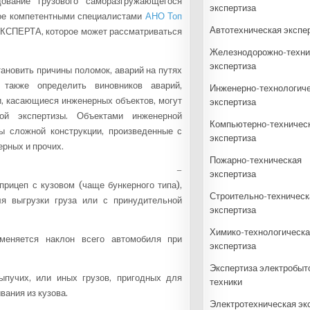
вание грузового саморазгружающегося
экспертиза
мое компетентными специалистами
АНО Топ
Автотехническая экспе
КСПЕРТА, которое может рассматриваться
Железнодорожно-техни
экспертиза
ановить причины поломок, аварий на путях
также определить виновников аварий,
Инженерно-технологич
, касающиеся инженерных объектов, могут
экспертиза
ой экспертизы. Объектами инженерной
Компьютерно-техничес
 сложной конструкции, произведенные с
экспертиза
рных и прочих.
Пожарно-техническая
–
экспертиза
рицеп с кузовом (чаще бункерного типа),
Строительно-техническ
ля выгрузки груза или с принудительной
экспертиза
Химико-технологическа
меняется наклон всего автомобиля при
экспертиза
Экспертиза электробыт
пучих, или иных грузов, пригодных для
техники
вания из кузова.
Электротехническая эк