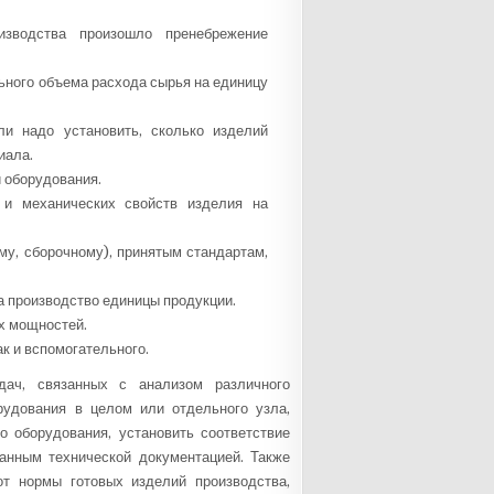
зводства произошло пренебрежение
льного объема расхода сырья на единицу
и надо установить, сколько изделий
иала.
 оборудования.
 и механических свойств изделия на
му, сборочному), принятым стандартам,
а производство единицы продукции.
х мощностей.
ак и вспомогательного.
дач, связанных с анализом различного
рудования в целом или отдельного узла,
о оборудования, установить соответствие
санным технической документацией. Также
т нормы готовых изделий производства,