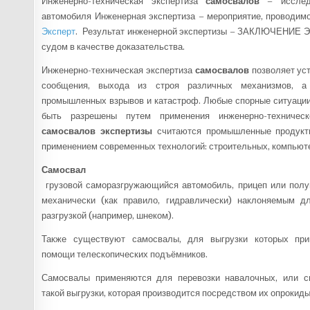
Инженерно-техническая экспертиза
самосвалов
– исследо
автомобиля Инженерная экспертиза – мероприятие, проводи
Эксперт
. Результат инженерной экспертизы – ЗАКЛЮЧЕНИЕ Э
судом в качестве доказательства.
Инженерно-техническая экспертиза
самосвалов
позволяет уст
сообщения, выхода из строя различных механизмов, а 
промышленных взрывов и катастроф. Любые спорные ситуации
быть разрешены путем применения инженерно-техническ
самосвалов экспертизы
считаются промышленные продукты
применением современных технологий: строительных, компьюте
Самосвал
грузовой саморазгружающийся автомобиль, прицеп или полуп
механически (как правило, гидравлически) наклоняемым д
разгрузкой (например, шнеком).
Также существуют самосвалы, для выгрузки которых при
помощи телескопических подъёмников.
Самосвалы применяются для перевозки навалочных, или сы
такой выгрузки, которая производится посредством их опрокиды