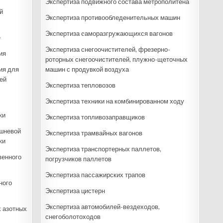
Экспертиза подвижного состава метрополитена
й
Экспертиза противообледенительных машин
Экспертиза cаморазгружающихся вагонов
е
Экспертиза снегоочистителей, фрезерно-
ия
роторных снегоочистителей, плужно-щеточных
ия для
машин с продувкой воздуха
ей
Экспертиза тепловозов
Экспертиза техники на комбинированном ходу
ки
Экспертиза топливозаправщиков
ршневой
Экспертиза трамвайных вагонов
ки
Экспертиза транспортерных паллетов,
венного
погрузчиков паллетов
Экспертиза пассажирских трапов
ного
Экспертиза цистерн
Экспертиза автомобилей-вездеходов,
 азотных
снегоболотоходов