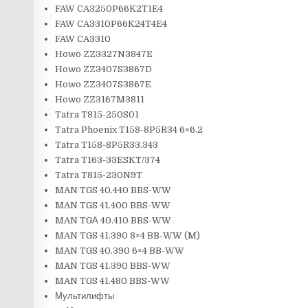
FAW CA3250P66K2T1E4
FAW CA3310P66K24T4E4
FAW CA3310
Howo ZZ3327N3847E
Howo ZZ3407S3867D
Howo ZZ3407S3867E
Howo ZZ3167M3811
Tatra T815-250S01
Tatra Phoenix T158-8P5R34 6×6.2
Tatra T158-8P5R33.343
Tatra T163-33ESKT/374
Tatra T815-230N9T
MAN TGS 40.440 BBS-WW
MAN TGS 41.400 BBS-WW
MAN TGА 40.410 BBS-WW
MAN TGS 41.390 8×4 BB-WW (M)
MAN TGS 40.390 6×4 BB-WW
MAN TGS 41.390 BBS-WW
MAN TGS 41.480 BBS-WW
Мультилифты