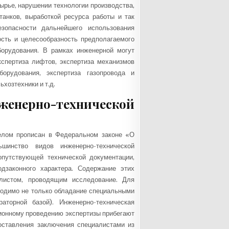
рье, нарушении технологии производства,
танков, выработкой ресурса работы и так
езопасности дальнейшего использования
ость и целесообразность предполагаемого
борудования. В рамках инженерной могут
спертиза лифтов, экспертиза механизмов
борудования, экспертиза газопровода и
ьхозтехники и т.д.
нерно-технической
целом прописан в Федеральном законе «О
ьшинство видов инженерно-технической
опутствующей технической документации,
одзаконного характера. Содержание этих
листом, проводящим исследование. Для
ходимо не только обладание специальными
аторной базой). Инженерно-техническая
сионному проведению экспертизы прибегают
оставления заключения специалистами из