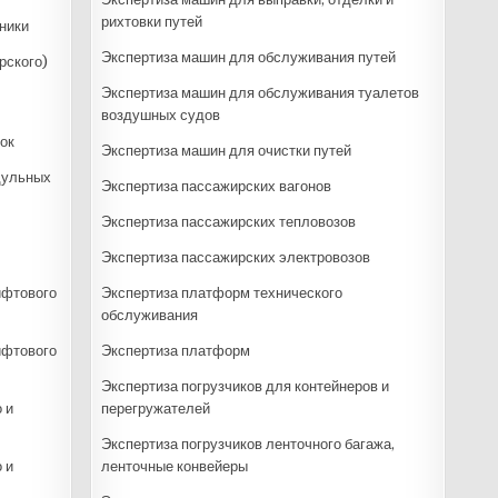
рихтовки путей
ники
Экспертиза машин для обслуживания путей
рского)
Экспертиза машин для обслуживания туалетов
воздушных судов
ок
Экспертиза машин для очистки путей
дульных
Экспертиза пассажирских вагонов
Экспертиза пассажирских тепловозов
Экспертиза пассажирских электровозов
ифтового
Экспертиза платформ технического
обслуживания
ифтового
Экспертиза платформ
Экспертиза погрузчиков для контейнеров и
 и
перегружателей
Экспертиза погрузчиков ленточного багажа,
 и
ленточные конвейеры